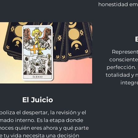
honestidad emo
Represent
consciente
perfección.
totalidad y 
integr
El Juicio
oliza el despertar, la revisión y el
amado interno. Es la etapa donde
oces quién eres ahora y qué parte
e tu vida necesita una decisión