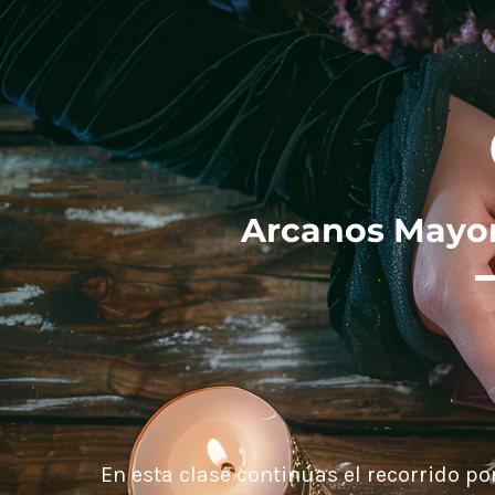
Arcanos Mayore
En esta clase continúas el recorrido p