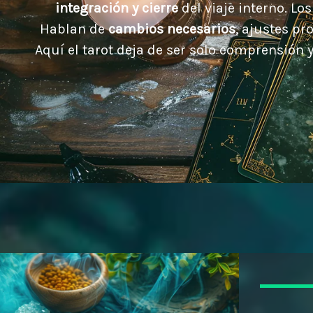
integración y cierre
del viaje interno. Lo
Hablan de
cambios necesarios
, ajustes p
Aquí el tarot deja de ser solo comprensión 