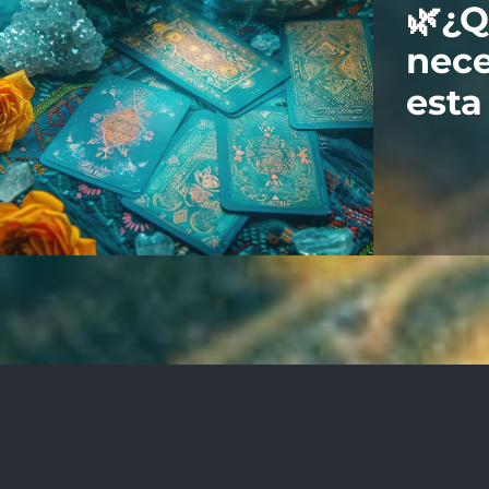
🌿¿
nece
esta