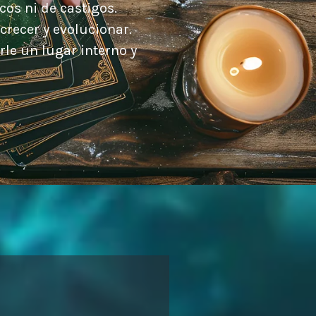
cos ni de castigos.
recer y evolucionar.
arle un lugar interno y