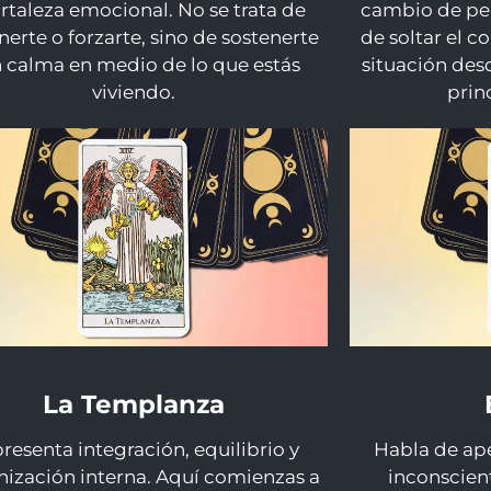
ortaleza emocional. No se trata de
cambio de pe
erte o forzarte, sino de sostenerte
de soltar el co
 calma en medio de lo que estás
situación des
viviendo.
prin
La Templanza
resenta integración, equilibrio y
Habla de ap
ización interna. Aquí comienzas a
inconscient