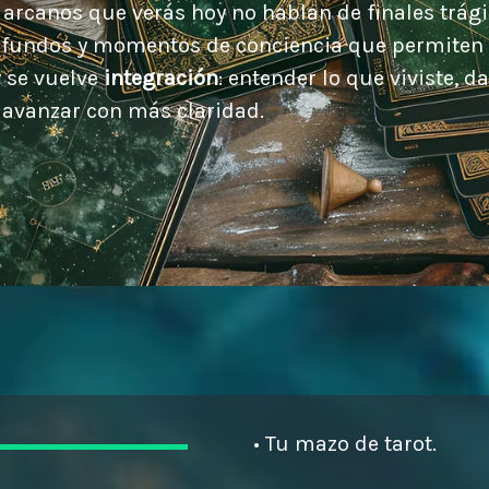
s arcanos que verás hoy no hablan de finales trági
rofundos y momentos de conciencia que permiten c
y se vuelve
integración
: entender lo que viviste, d
avanzar con más claridad.
• Tu mazo de tarot.