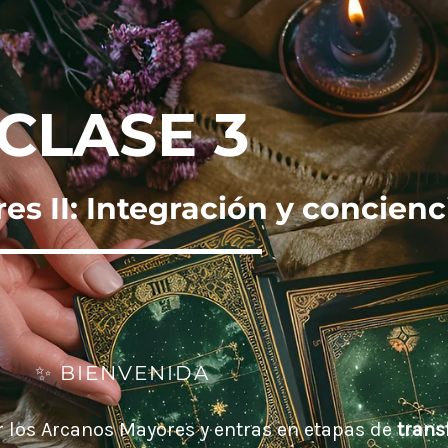
CLASE 3
s II: Integración y concienc
✨ BIENVENIDA
or los Arcanos Mayores y entras en etapas de
trans