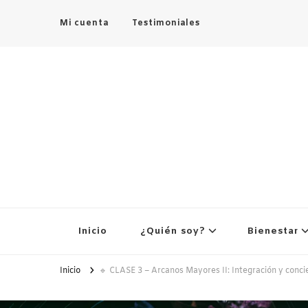
Mi cuenta
Testimoniales
Inicio
¿Quién soy?
Bienestar
Inicio
🔹 CLASE 3 – Arcanos Mayores II: Integración y conci