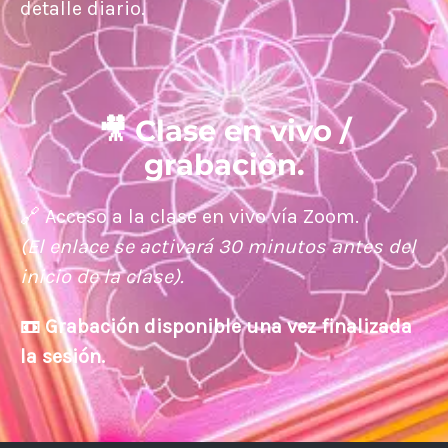
detalle diario.
🎥 Clase en vivo /
grabación.
🔗 Acceso a la clase en vivo vía Zoom.
(El enlace se activará 30 minutos antes del
inicio de la clase).
📼
Grabación disponible una vez finalizada
la sesión.