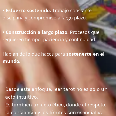
• Esfuerzo sostenido.
Trabajo constante,
disciplina y compromiso a largo plazo.
• Construcción a largo plazo.
Procesos que
requieren tiempo, paciencia y continuidad.
Hablan de lo que haces para
sostenerte en el
mundo.
Desde este enfoque, leer tarot no es solo un
acto intuitivo.
Es también un acto ético, donde el respeto,
la conciencia y los límites son esenciales.