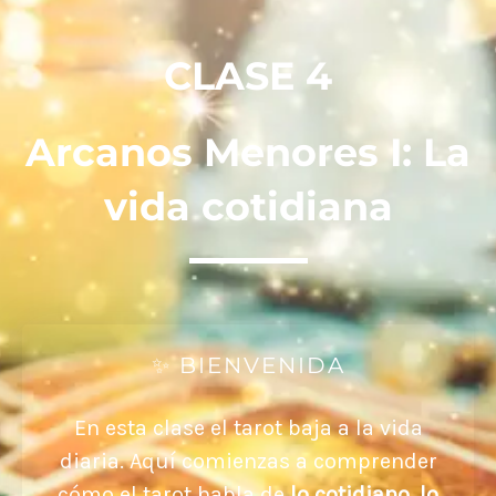
CLASE 4
Arcanos Menores I: La
vida cotidiana
✨ BIENVENIDA
En esta clase el tarot baja a la vida
diaria. Aquí comienzas a comprender
cómo el tarot habla de
lo cotidiano, lo