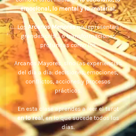
emocional, lo mental y lo material.
Los
Arcanos Menores
no representan
grandes crisis o transformaciones
profundas como los
Arcanos Mayores, sino las experiencias
del día a día: decisiones, emociones,
conflictos, acciones y procesos
prácticos.
En esta clase aprendes a leer el tarot
en lo real
, en lo que sucede todos los
días.