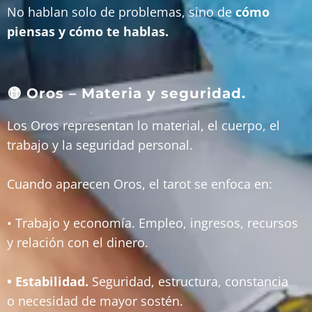
No hablan solo de problemas, sino de
cómo
piensas y cómo te hablas.
🟡 Oros – Materia y seguridad.
Los Oros representan lo material, el cuerpo, el
trabajo y la seguridad personal.
Cuando aparecen Oros, el tarot se enfoca en:
• Trabajo y economía. Empleo, ingresos, recursos
y relación con el dinero.
• Estabilidad.
Seguridad, estructura, constancia
o necesidad de mayor sostén.