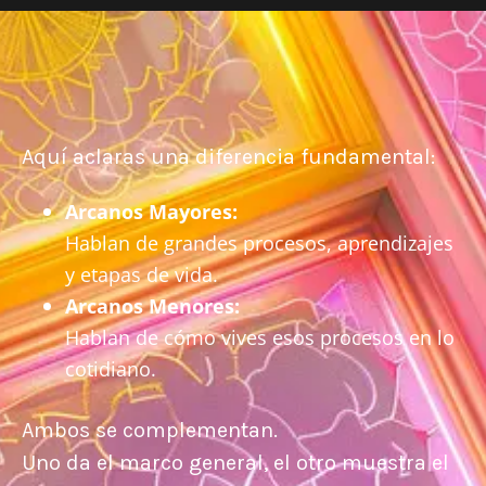
Aquí aclaras una diferencia fundamental:
Arcanos Mayores:
Hablan de grandes procesos, aprendizajes
y etapas de vida.
Arcanos Menores:
Hablan de cómo vives esos procesos en lo
cotidiano.
Ambos se complementan.
Uno da el marco general, el otro muestra el