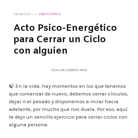
28/04/2023
EMOCIONES
Acto Psico-Energético
para Cerrar un Ciclo
con alguien
EN
DEJA UN COMENTARIO
ACTO
PSICO-
🍃 En la vida, hay momentos en los que tenemos
ENERGÉTICO
PARA
que comenzar de nuevo, debemos cerrar círculos,
CERRAR
dejar ir el pasado y disponernos a mirar hacia
UN
CICLO
adelante, por mucho que nos duela. Por eso, aquí
CON
te dejo un sencillo ejercicio para cerrar ciclos con
ALGUIEN
alguna persona.