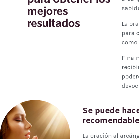
sabidu
mejores
resultados
La ora
para c
como r
Finalm
recibi
podero
devoc
Se puede hace
recomendable 
La oración al arcán