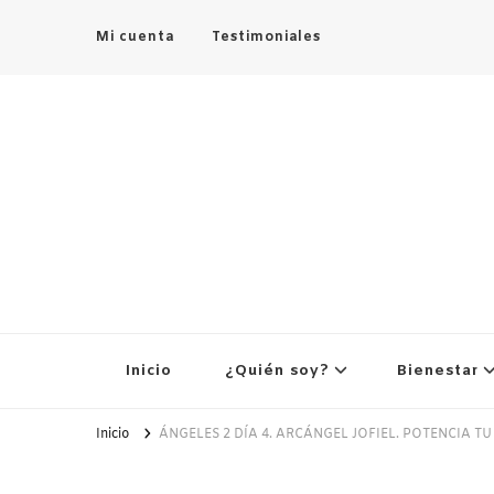
Mi cuenta
Testimoniales
Inicio
¿Quién soy?
Bienestar
Inicio
ÁNGELES 2 DÍA 4. ARCÁNGEL JOFIEL. POTENCIA T