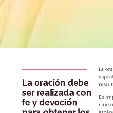
La or
espiri
La oración debe
result
ser realizada con
Es im
fe y devoción
sino u
para obtener los
arcáng