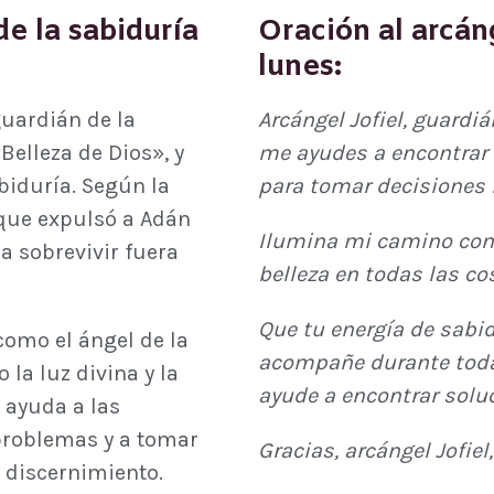
de la sabiduría
Oración al arcáng
lunes:
guardián de la
Arcángel Jofiel, guardiá
Belleza de Dios», y
me ayudes a encontrar l
abiduría. Según la
para tomar decisiones 
l que expulsó a Adán
Ilumina mi camino con 
ra sobrevivir fuera
belleza en todas las co
Que tu energía de sabi
como el ángel de la
acompañe durante toda
 la luz divina y la
ayude a encontrar solu
 ayuda a las
problemas y a tomar
Gracias, arcángel Jofiel
 discernimiento.