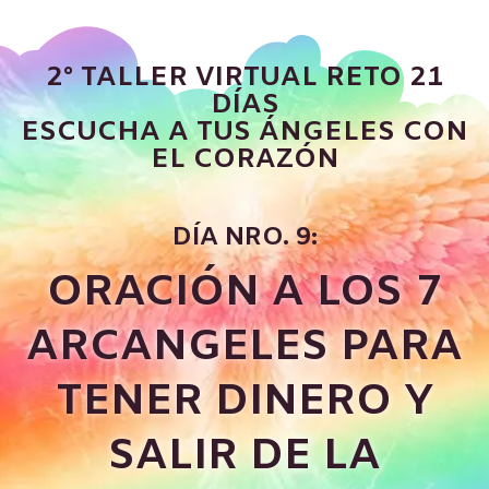
2° TALLER VIRTUAL RETO 21
DÍAS
ESCUCHA A TUS ÁNGELES CON
EL CORAZÓN
DÍA NRO. 9:
ORACIÓN A LOS 7
ARCANGELES PARA
TENER DINERO Y
SALIR DE LA