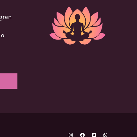
ogren
lo