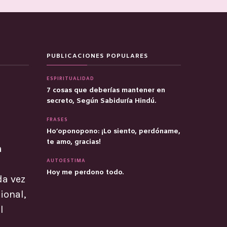
PUBLICACIONES POPULARES
ESPIRITUALIDAD
7 cosas que deberías mantener en
secreto, Según Sabiduría Hindú.
FRASES
Ho’oponopono: ¡Lo siento, perdóname,
te amo, gracias!
a
AUTOESTIMA
Hoy me perdono todo.
da vez
ional,
l