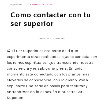
07/06/2022
ESPIRITUALIDAD
Como contactar con tu
ser superior
EN
DEJA UN COMENTARIO
COMO
CONTACTAR
🔮 El Ser Superior es esa parte de ti que
CON
TU
experimenta otras realidades, que te conecta con
SER
los reinos espirituales, que transciende nuestra
SUPERIOR
consciencia y es sabiduría plena. En todo
momento esta conectado con los planos mas
elevados de consciencia, con lo divino. Voy a
explicarte una serie de pasos para facilitar y
entrenarnos en la conexión a nuestro Ser
Superior: