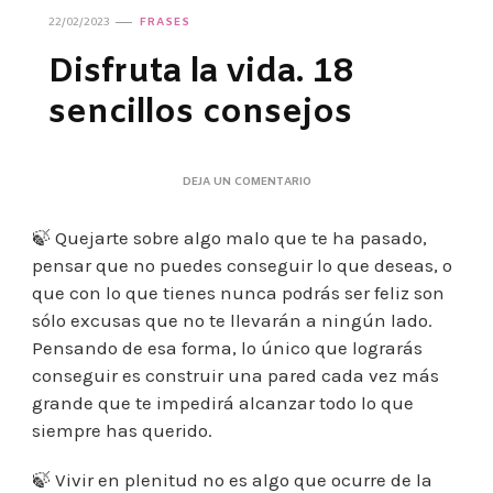
22/02/2023
FRASES
Disfruta la vida. 18
sencillos consejos
EN
DEJA UN COMENTARIO
DISFRUTA
LA
🍃 Quejarte sobre algo malo que te ha pasado,
VIDA.
18
pensar que no puedes conseguir lo que deseas, o
SENCILLOS
que con lo que tienes nunca podrás ser feliz son
CONSEJOS
sólo excusas que no te llevarán a ningún lado.
Pensando de esa forma, lo único que lograrás
conseguir es construir una pared cada vez más
grande que te impedirá alcanzar todo lo que
siempre has querido.
🍃 Vivir en plenitud no es algo que ocurre de la