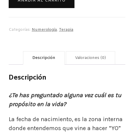
AÑADIR AL CARRITO
tu
Fecha
de
Nacimiento
Categorías:
Numerología
,
Terapia
cantidad
Descripción
Valoraciones (0)
Descripción
¿Te has preguntado alguna vez cuál es tu
propósito en la vida?
La fecha de nacimiento, es la zona interna
donde entendemos que vine a hacer “YO”