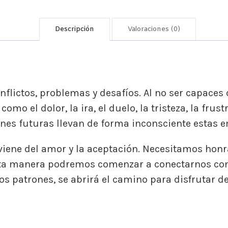
con
las
Constelaciones
Descripción
Valoraciones (0)
Familiares
y
los
Códigos
onflictos, problemas y desafíos. Al no ser capac
Sagrados
cantidad
omo el dolor, la ira, el duelo, la tristeza, la fru
nes futuras llevan de forma inconsciente estas 
ene del amor y la aceptación. Necesitamos honrar
sta manera podremos comenzar a conectarnos con 
s patrones, se abrirá el camino para disfrutar de