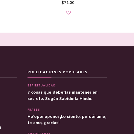
$
71.00
PUBLICACIONES POPULARES
ESPIRITUALIDAD
7 cosas que deberías mantener en
secreto, Según Sabiduría Hindú.
FRASES
Ho’oponopono: ¡Lo siento, perdóname,
te amo, gracias!
a