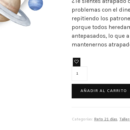
¿Te sientes atrapado 
problemas con el diner
repitiendo los patron
porque todos heredam
antepasados, lo que 
mantenernos atrapados
Reto
21
Días
AÑADIR AL CARRITO
Sanando
la
Energía
del
Categorías:
Reto 21 días
,
Talle
Dinero