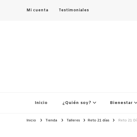
Mi cuenta
Testimoniales
Inicio
¿Quién soy?
Bienestar
Inicio
Tienda
Talleres
Reto 21 días
Reto 21 Dí