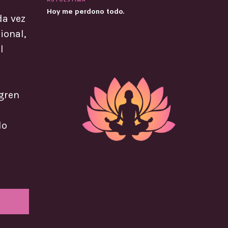
AUTOESTIMA
Hoy me perdono todo.
da vez
ional,
l
ogren
lo