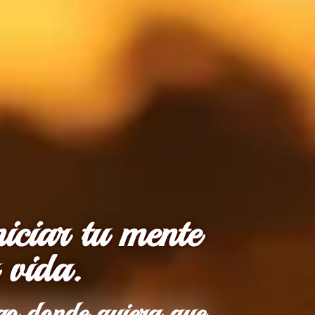
iciar tu mente
 vida.
go donde quiera que