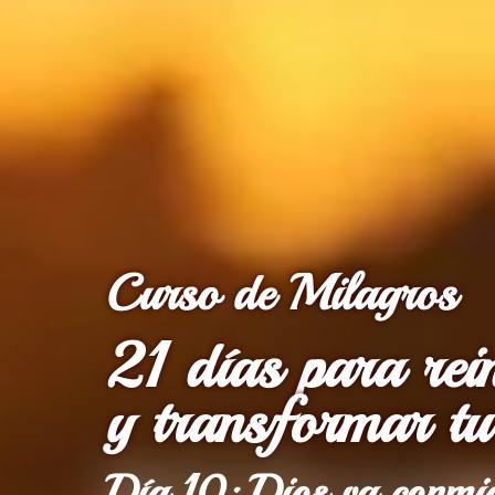
Curso de Milagros
21 días para rein
y transformar tu
Día 10: Dios va conmi