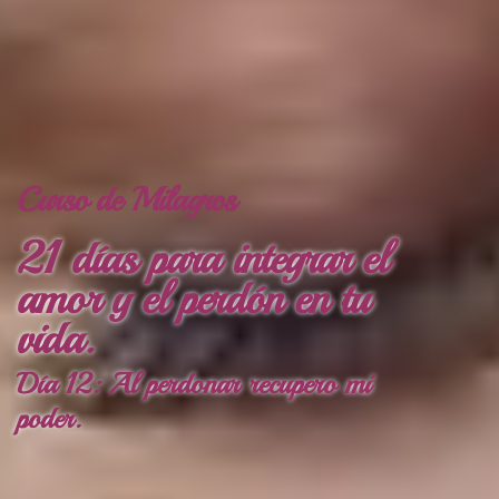
Curso de Milagros
21 días para integrar el
amor y el perdón en tu
vida.
Día 12: Al perdonar recupero mi
poder.