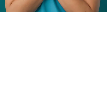
Parte 2: Integración Espiritual
con Sabiduría Universal
📌
Concepto Espiritual Vinculado a la
Lección:
💡
El perdón es un acto de amor propio.
Al liberar el peso de las emociones
retenidas, recuperamos la energía vital
que había quedado atrapada en la
historia.
El perdón es un acto de soberanía: