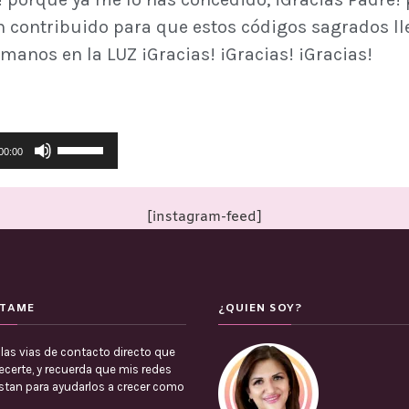
an contribuido para que estos códigos sagrados 
rmanos en la LUZ ¡Gracias! ¡Gracias! ¡Gracias!
Utiliza
00:00
las
teclas
de
[instagram-feed]
flecha
arriba/abajo
para
TAME
aumentar
¿QUIEN SOY?
o
las vias de contacto directo que
disminuir
certe, y recuerda que mis redes
el
estan para ayudarlos a crecer como
volumen.