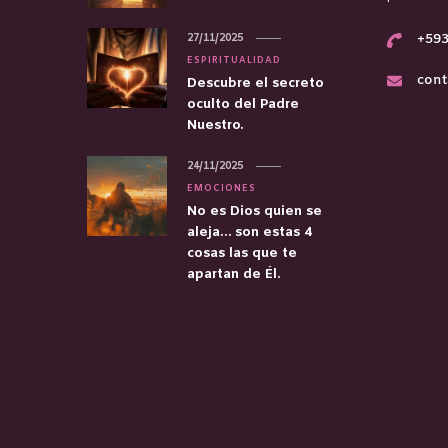
27/11/2025
+593
ESPIRITUALIDAD
cont
Descubre el secreto
oculto del Padre
Nuestro.
24/11/2025
EMOCIONES
No es Dios quien se
aleja… son estas 4
cosas las que te
apartan de Él.