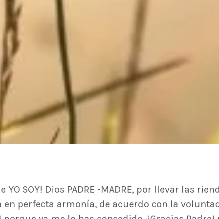
e YO SOY! Dios PADRE -MADRE, por llevar las riend
en perfecta armonía, de acuerdo con la voluntad 
s! porque ya me lo has concedido, ¡Gracias Padre!