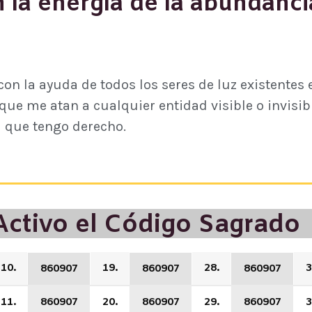
 la energía de la abundanci
con la ayuda de todos los seres de luz existentes
que me atan a cualquier entidad visible o invisib
l que tengo derecho.
Activo el Código Sagrado
10.
19.
28.
3
860907
860907
860907
11.
860907
20.
860907
29.
860907
3