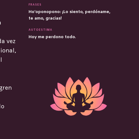
FRASES
Ho’oponopono: ¡Lo siento, perdóname,
te amo, gracias!
a
AUTOESTIMA
Hoy me perdono todo.
da vez
ional,
l
ogren
lo