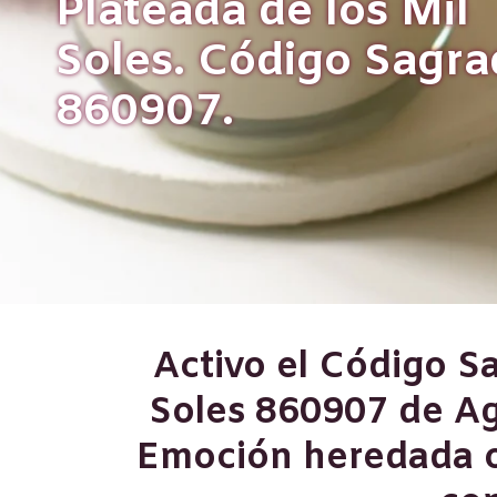
Plateada de los Mil
Soles. Código Sagr
860907.
Activo el Código Sa
Soles 860907 de Ag
Emoción heredada o