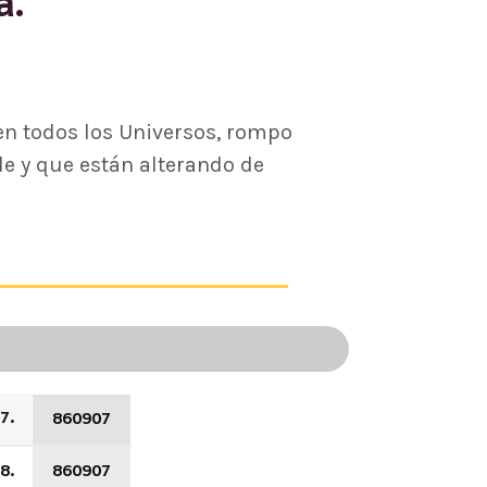
a.
 en todos los Universos, rompo
le y que están alterando de
7.
860907
8.
860907