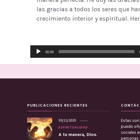
las gracias a todos los seres que h
crecimiento interior y espiritual. He
Reproductor
00:00
de
audio
PUBLICACIONES RECIENTES
CONTÁC
Estas son 
30/11/2025
puedo ofre
ESPIRITUALIDAD
sociales 
A tu manera, Dios.
personas.