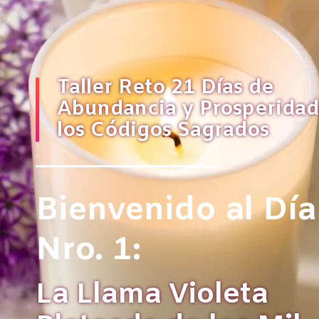
Taller Reto 21 Días de
Abundancia y Prosperidad
los Códigos Sagrados
Bienvenido al Día
Nro. 1:
La Llama Violeta