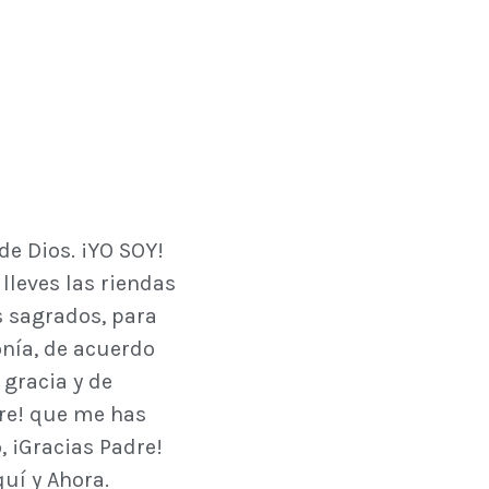
de Dios. ¡YO SOY!
lleves las riendas
s sagrados, para
nía, de acuerdo
 gracia y de
dre! que me has
, ¡Gracias Padre!
uí y Ahora.