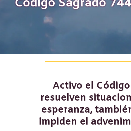
Código Sagrado 744
Activo el Códig
resuelven situacio
esperanza, también
impiden el advenim