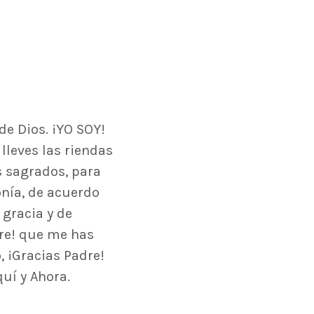
de Dios. ¡YO SOY!
lleves las riendas
s sagrados, para
nía, de acuerdo
 gracia y de
dre! que me has
, ¡Gracias Padre!
uí y Ahora.