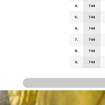
4.
744
5.
744
6.
744
7.
744
8.
744
9.
744