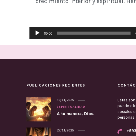
crecimiento interior y espiritual. He
Reproductor
00:00
de
audio
PUBLICACIONES RECIENTES
CONTÁC
Estas son 
30/11/2025
puedo ofre
ESPIRITUALIDAD
sociales 
A tu manera, Dios.
personas.
27/11/2025
+593