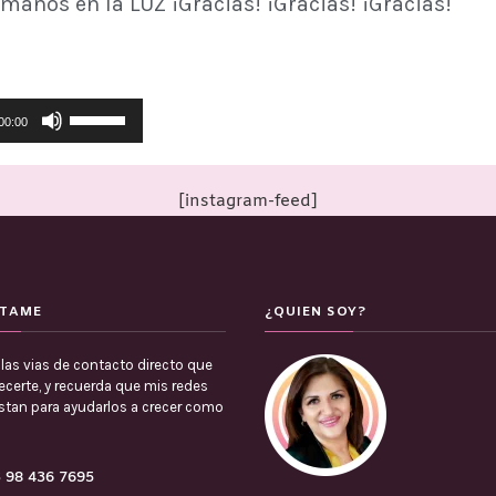
rmanos en la LUZ ¡Gracias! ¡Gracias! ¡Gracias!
Utiliza
00:00
las
teclas
de
[instagram-feed]
flecha
arriba/abajo
para
TAME
aumentar
¿QUIEN SOY?
o
las vias de contacto directo que
disminuir
certe, y recuerda que mis redes
el
estan para ayudarlos a crecer como
volumen.
 98 436 7695