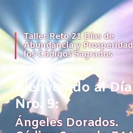
Taller Reto 21 Días de
Abundancia y Prosperidad
los Códigos Sagrados
Bienvenido al Día
Nro. 9:
Ángeles Dorados.