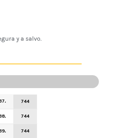
gura y a salvo.
37.
744
38.
744
39.
744