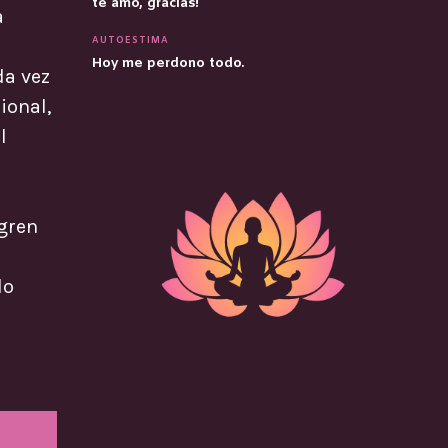
te amo, gracias!
a
AUTOESTIMA
Hoy me perdono todo.
da vez
ional,
l
ogren
lo