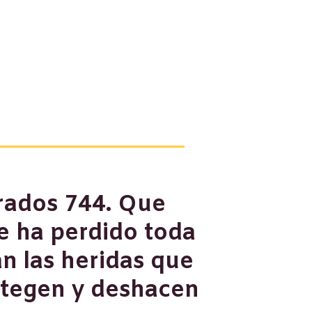
rados 744. Que
e ha perdido toda
n las heridas que
otegen y deshacen