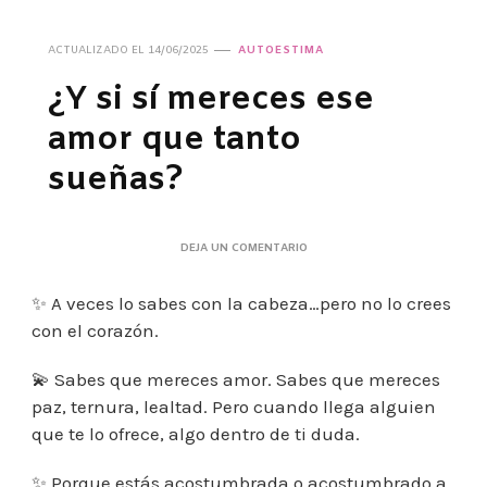
ACTUALIZADO EL
14/06/2025
AUTOESTIMA
¿Y si sí mereces ese
amor que tanto
sueñas?
EN
DEJA UN COMENTARIO
¿Y
SI
✨ A veces lo sabes con la cabeza…pero no lo crees
SÍ
MERECES
con el corazón.
ESE
AMOR
💫 Sabes que mereces amor. Sabes que mereces
QUE
TANTO
paz, ternura, lealtad. Pero cuando llega alguien
SUEÑAS?
que te lo ofrece, algo dentro de ti duda.
✨ Porque estás acostumbrada o acostumbrado a