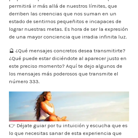
SI
permitirá ir más allá de nuestros límites, que
ESTÁS
LEYENDO
derriben las creencias que nos suman en un
ESTO,
estado de sentirnos pequeñitos e incapaces de
ES
UNA
lograr nuestras metas. Es hora de ser la expresión
SEÑAL
de una mayor conciencia que irradia infinita luz.
PARA
TI.
🔮 ¿Qué mensajes concretos desea transmitirte?
¿Qué puede estar diciéndote al aparecer justo en
este preciso momento? Aquí te dejo algunos de
los mensajes más poderosos que transmite el
número 333.
👉 Déjate guiar por tu intuición y escucha que es
lo que necesitas sanar de esta experiencia que