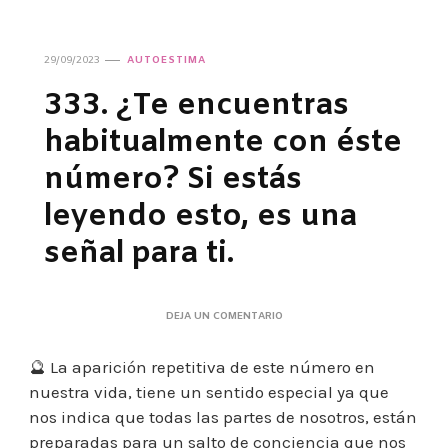
29/09/2023
AUTOESTIMA
333. ¿Te encuentras
habitualmente con éste
número? Si estás
leyendo esto, es una
señal para ti.
EN
DEJA UN COMENTARIO
333.
¿TE
🔮 La aparición repetitiva de este número en
ENCUENTRAS
HABITUALMENTE
nuestra vida, tiene un sentido especial ya que
CON
nos indica que todas las partes de nosotros, están
ÉSTE
NÚMERO?
preparadas para un salto de conciencia que nos