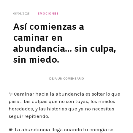
06/06/2025
EMOCIONES
Así comienzas a
caminar en
abundancia… sin culpa,
sin miedo.
EN
DEJA UN COMENTARIO
ASÍ
COMIENZAS
✨ Caminar hacia la abundancia es soltar lo que
A
CAMINAR
pesa… las culpas que no son tuyas, los miedos
EN
heredados, y las historias que ya no necesitas
ABUNDANCIA…
SIN
seguir repitiendo.
CULPA,
SIN
💫 La abundancia llega cuando tu energía se
MIEDO.