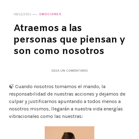
08/12/2021
EMOCIONES
Atraemos a las
personas que piensan y
son como nosotros
EN
DEJA UN COMENTARIO
ATRAEMOS
A
🍃 Cuando nosotros tomamos el mando, la
LAS
PERSONAS
responsabilidad de nuestras acciones y dejamos de
QUE
culpar y justificarnos apuntando a todos menos a
PIENSAN
Y
nosotros mismos, llegarán a nuestra vida energías
SON
vibracionales como las nuestras:
COMO
NOSOTROS