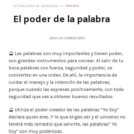
ACTUALIZADO EL
01/06/2022
FRASES
El poder de la palabra
EN
DEJA UN COMENTARIO
EL
PODER
🔮 Las palabras son muy importantes y tienen poder,
DE
LA
son grandes instrumentos para cocrear. Al salir de tu
PALABRA
boca palabras con fuerza, seguridad y poder, se
convierten en una orden. De ahí, la importancia de
cuidar el manejo y la intención de las palabras;
porque cuando las expresas positivamente, con toda
seguridad que vas a obtener buenos resultados.
🔮 Utiliza el poder creador de las palabras “Yo Soy”
declara quien eres. Y lo que eliges ser y el universo no
tendrá más remedio que servirte, las palabras” Yo
Soy” son muy poderosas.