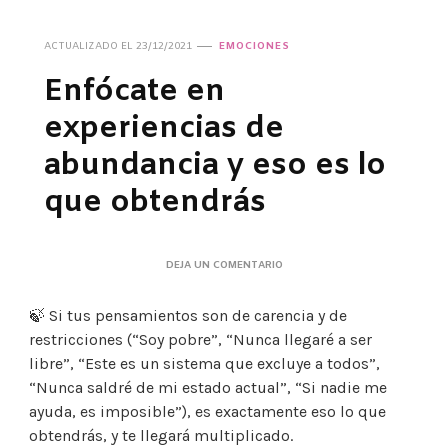
ACTUALIZADO EL
23/12/2021
EMOCIONES
Enfócate en
experiencias de
abundancia y eso es lo
que obtendrás
EN
DEJA UN COMENTARIO
ENFÓCATE
EN
🍃 Si tus pensamientos son de carencia y de
EXPERIENCIAS
DE
restricciones (“Soy pobre”, “Nunca llegaré a ser
ABUNDANCIA
libre”, “Este es un sistema que excluye a todos”,
Y
ESO
“Nunca saldré de mi estado actual”, “Si nadie me
ES
ayuda, es imposible”), es exactamente eso lo que
LO
obtendrás, y te llegará multiplicado.
QUE