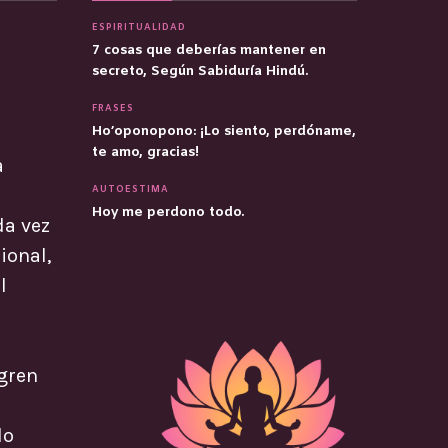
ESPIRITUALIDAD
7 cosas que deberías mantener en
secreto, Según Sabiduría Hindú.
FRASES
Ho’oponopono: ¡Lo siento, perdóname,
te amo, gracias!
a
AUTOESTIMA
Hoy me perdono todo.
da vez
ional,
l
ogren
lo