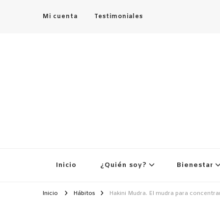
Mi cuenta
Testimoniales
Inicio
¿Quién soy?
Bienestar
Inicio
Hábitos
Hakini Mudra. El mudra para concentrar