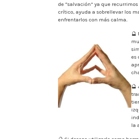
de “salvación” ya que recurrimo
crítico, ayuda a sobrellevar los
enfrentarlos con más calma.
🔮
mu
si
es
apr
cha
🔮
tra
tie
izq
ind
la 
🔮 Si deseas utilizarlo como her