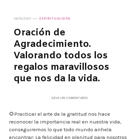
04/05/2023
ESPIRITUALIDAD
Oración de
Agradecimiento.
Valorando todos los
regalos maravillosos
que nos da la vida.
EN
DEJA UN COMENTARIO
ORACIÓN
DE
🌻Practicar el arte de la gratitud nos hace
AGRADECIMIENTO.
VALORANDO
reconocer la importancia real en nuestra vida,
TODOS
conseguiremos lo que todo mundo anhela
LOS
REGALOS
encontrar: La felicidad en plenitud para nosotros