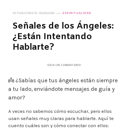
ACTUALIZADO EL
03/02/2025
ESPIRITUALIDAD
Señales de los Ángeles:
¿Están Intentando
Hablarte?
EN
DEJA UN COMENTARIO
SEÑALES
DE
👼 ¿Sabías que tus ángeles están siempre
LOS
ÁNGELES:
a tu lado, enviándote mensajes de guía y
¿ESTÁN
INTENTANDO
amor?
HABLARTE?
A veces no sabemos cómo escuchar, pero ellos
usan señales muy claras para hablarte. Aquí te
cuento cuáles son y cómo conectar con ellos: