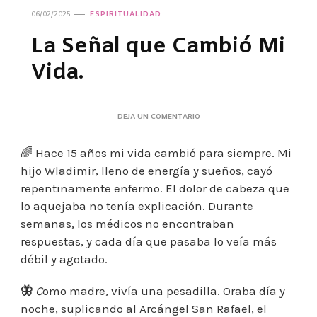
06/02/2025
ESPIRITUALIDAD
La Señal que Cambió Mi
Vida.
EN
DEJA UN COMENTARIO
LA
SEÑAL
🌈
Hace 15 años mi vida cambió para siempre. Mi
QUE
CAMBIÓ
hijo Wladimir, lleno de energía y sueños, cayó
MI
repentinamente enfermo. El dolor de cabeza que
VIDA.
lo aquejaba no tenía explicación. Durante
semanas, los médicos no encontraban
respuestas, y cada día que pasaba lo veía más
débil y agotado.
🦋
C
omo madre, vivía una pesadilla. Oraba día y
noche, suplicando al Arcángel San Rafael, el