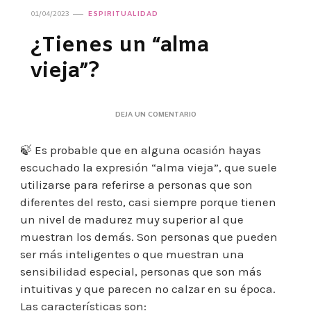
01/04/2023
ESPIRITUALIDAD
¿Tienes un “alma
vieja”?
EN
DEJA UN COMENTARIO
¿TIENES
UN
🍃 Es probable que en alguna ocasión hayas
“ALMA
VIEJA”?
escuchado la expresión “alma vieja”, que suele
utilizarse para referirse a personas que son
diferentes del resto, casi siempre porque tienen
un nivel de madurez muy superior al que
muestran los demás. Son personas que pueden
ser más inteligentes o que muestran una
sensibilidad especial, personas que son más
intuitivas y que parecen no calzar en su época.
Las características son: