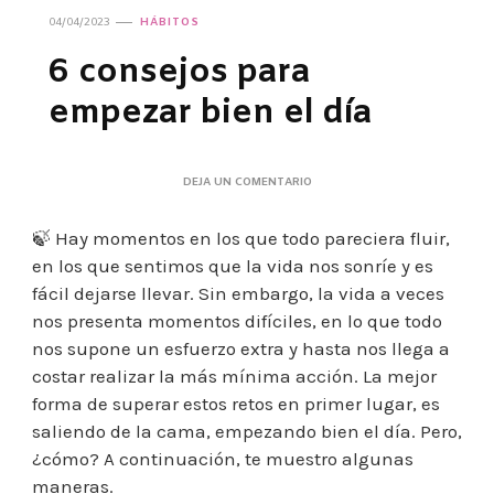
04/04/2023
HÁBITOS
6 consejos para
empezar bien el día
EN
DEJA UN COMENTARIO
6
CONSEJOS
🍃 Hay momentos en los que todo pareciera fluir,
PARA
EMPEZAR
en los que sentimos que la vida nos sonríe y es
BIEN
fácil dejarse llevar. Sin embargo, la vida a veces
EL
DÍA
nos presenta momentos difíciles, en lo que todo
nos supone un esfuerzo extra y hasta nos llega a
costar realizar la más mínima acción. La mejor
forma de superar estos retos en primer lugar, es
saliendo de la cama, empezando bien el día. Pero,
¿cómo? A continuación, te muestro algunas
maneras.