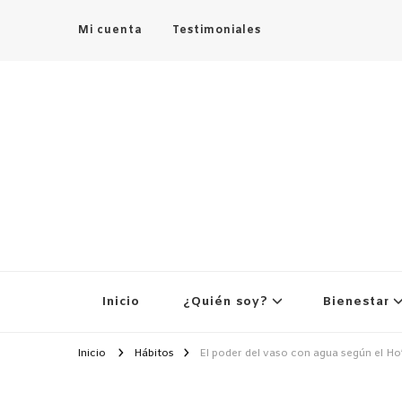
Mi cuenta
Testimoniales
Inicio
¿Quién soy?
Bienestar
Inicio
Hábitos
El poder del vaso con agua según el 