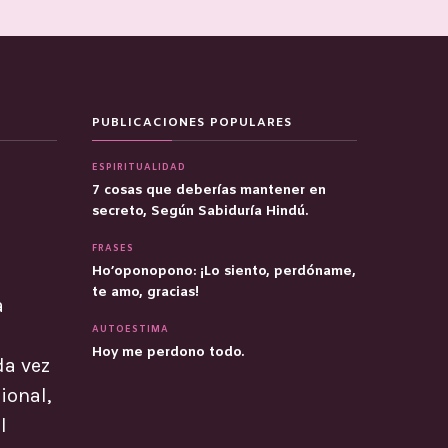
PUBLICACIONES POPULARES
ESPIRITUALIDAD
7 cosas que deberías mantener en
secreto, Según Sabiduría Hindú.
FRASES
Ho’oponopono: ¡Lo siento, perdóname,
te amo, gracias!
a
AUTOESTIMA
Hoy me perdono todo.
da vez
ional,
l