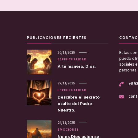
PUBLICACIONES RECIENTES
CONTÁC
Estas son 
30/11/2025
puedo ofre
ESPIRITUALIDAD
sociales 
A tu manera, Dios.
personas.
27/11/2025
+593
ESPIRITUALIDAD
cont
Descubre el secreto
oculto del Padre
Nuestro.
24/11/2025
EMOCIONES
No es Dios quien se