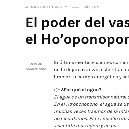
ACTUALIZADO EL
17/02/2025
HÁBITOS
El poder del v
el Ho’oponopo
Si últimamente te sientes con e
DEJA UN
no te dejan avanzar, este ritual
EN
COMENTARIO
EL
limpiar tu campo energético y sol
PODER
DEL
VASO
👉
¿Por qué el agua?
CON
El agua es un transmisor natural 
AGUA
SEGÚN
En el Ho’oponopono, el agua se u
EL
muchas veces traemos de la infan
HO’OPONOPONO
no recordamos. Este sencillo ritua
y sentirte más ligero y en paz.