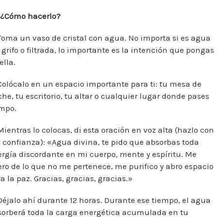
¿Cómo hacerlo?
Toma un vaso de cristal con agua. No importa si es agua
 grifo o filtrada, lo importante es la intención que pongas
ella.
Colócalo en un espacio importante para ti: tu mesa de
he, tu escritorio, tu altar o cualquier lugar donde pases
empo.
Mientras lo colocas, di esta oración en voz alta (hazlo con
y confianza): «Agua divina, te pido que absorbas toda
rgía discordante en mi cuerpo, mente y espíritu. Me
ero de lo que no me pertenece, me purifico y abro espacio
a la paz. Gracias, gracias, gracias.»
Déjalo ahí durante 12 horas. Durante ese tiempo, el agua
sorberá toda la carga energética acumulada en tu