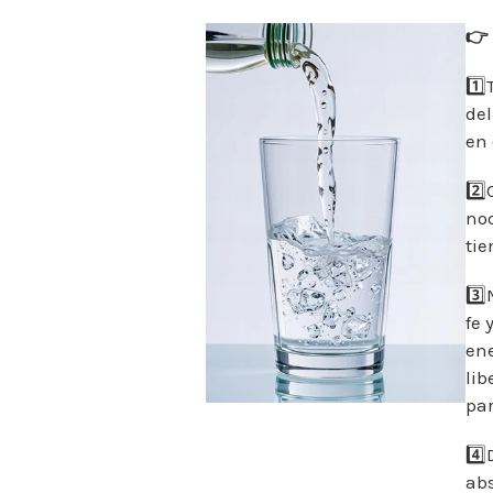
👉
1️⃣
del
en 
2️⃣
noc
ti
3️⃣
fe 
ene
lib
par
4️⃣
ab