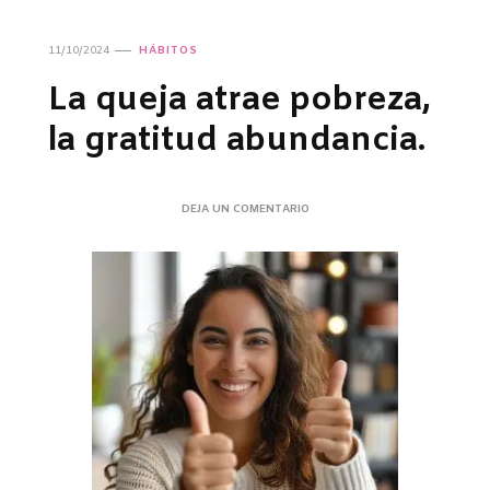
11/10/2024
HÁBITOS
La queja atrae pobreza,
la gratitud abundancia.
EN
DEJA UN COMENTARIO
LA
QUEJA
ATRAE
POBREZA,
LA
GRATITUD
ABUNDANCIA.