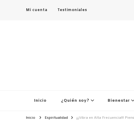
Mi cuenta
Testimoniales
Inicio
¿Quién soy?
Bienestar
Inicio
Espiritualidad
¡¡¡Vibra en Alta Frecuencia!!! Pien