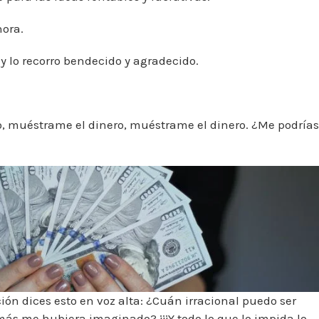
hora.
 y lo recorro bendecido y agradecido.
ro, muéstrame el dinero, muéstrame el dinero. ¿Me podrías
ón dices esto en voz alta: ¿Cuán irracional puedo ser
más me hubiera imaginado? ¡¡¡Y todo lo que lo impida lo