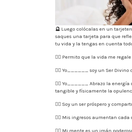
🔮
Luego colócalas en un tarjetero
saques una tarjeta para que refl
tu vida y la tengas en cuenta todo
👉🏼 Permito que la vida me regal
👉🏼 Yo______ soy un Ser Divino do
👉🏼 Yo______ Abrazo la energía 
tangible y físicamente la opulenc
👉🏼 Soy un ser próspero y compar
👉🏼 Mis ingresos aumentan cada d
👉🏼 Mi mente es un imán poderoso