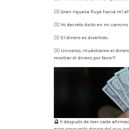
👉🏼 Gran riqueza fluye hacia mí a
👉🏼 Yo decreto éxito en mi camino
👉🏼 El dinero es divertido.
👉🏼 Universo, muéstrame el dine
mostrar el dinero por favor?
🔮
Y después de leer cada afirmaci
para crear más dinero del que ja