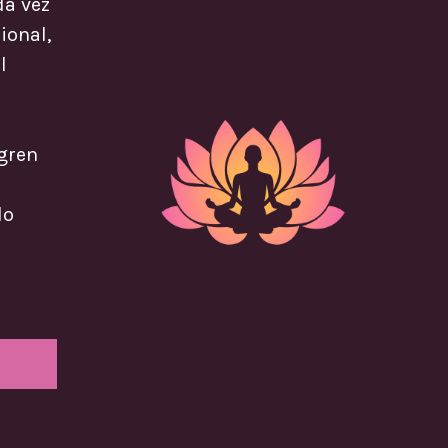
da vez
ional,
l
ogren
lo