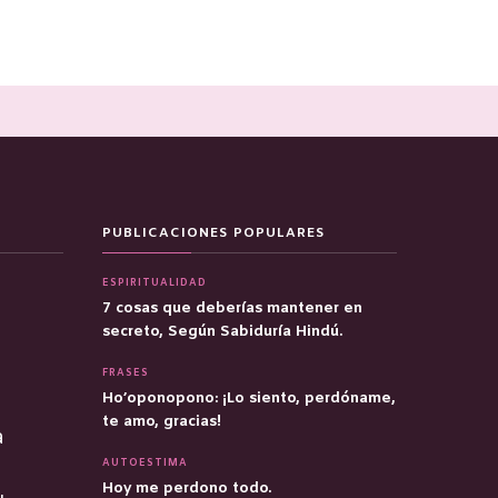
PUBLICACIONES POPULARES
ESPIRITUALIDAD
7 cosas que deberías mantener en
secreto, Según Sabiduría Hindú.
FRASES
Ho’oponopono: ¡Lo siento, perdóname,
te amo, gracias!
a
AUTOESTIMA
Hoy me perdono todo.